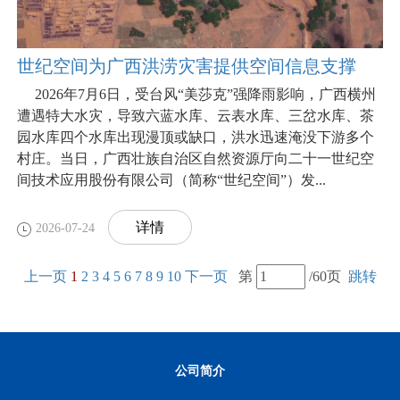
世纪空间为广西洪涝灾害提供空间信息支撑
2026年7月6日，受台风“美莎克”强降雨影响，广西横州
遭遇特大水灾，导致六蓝水库、云表水库、三岔水库、茶
园水库四个水库出现漫顶或缺口，洪水迅速淹没下游多个
村庄。当日，广西壮族自治区自然资源厅向二十一世纪空
间技术应用股份有限公司（简称“世纪空间”）发...
详情
2026-07-24
上一页
1
2
3
4
5
6
7
8
9
10
下一页
第
/60页
跳转
公司简介