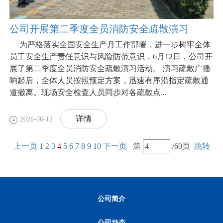
公司开展第二季度全员消防安全疏散演习
为严格落实全国安全生产月工作部署，进一步树牢全体
员工安全生产责任意识与风险防范意识，6月12日，公司开
展了第二季度全员消防安全疏散演习活动。 演习疏散广播
响起后，全体人员按照预定方案，迅速有序沿指定疏散通
道撤离。现场安全检查人员同步对各疏散点...
详情
2026-06-12
上一页
1
2
3
4
5
6
7
8
9
10
下一页
第
/60页
跳转
公司简介
公司动态