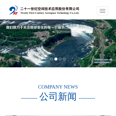
Toggle
navigati
COMPANY NEWS
公司新闻
---------
---------